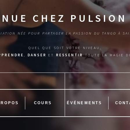
ENUE CHEZ PULSION
IATION NÉE POUR PARTAGER LA PASSION DU TANGO À SA
QUEL QUE SOIT VOTRE NIVEAU,
PPRENDRE
,
DANSER
ET
RESSENTIR
TOUTE LA MAGIE D
PROPOS
COURS
ÉVÉNEMENTS
CONT