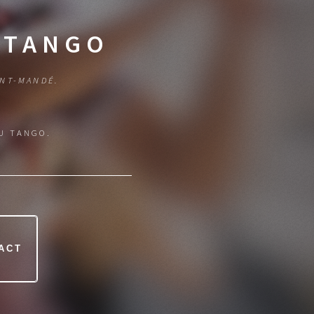
 TANGO
INT-MANDÉ.
U TANGO.
ACT