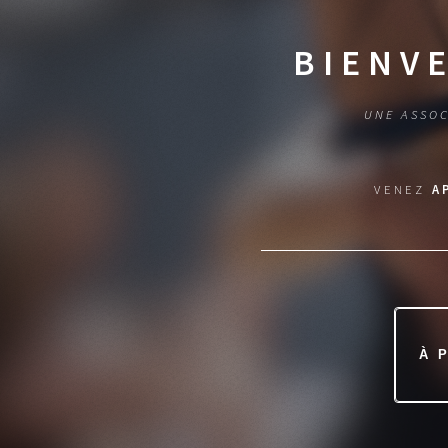
BIENV
UNE ASSOC
VENEZ
A
À 